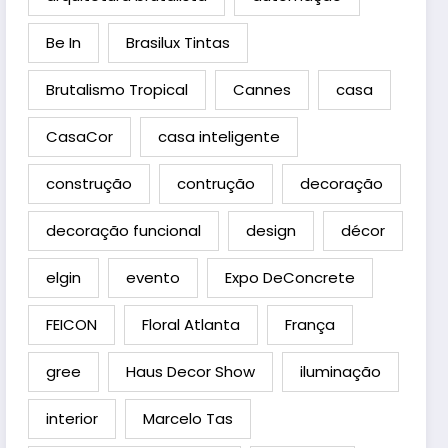
Be In
Brasilux Tintas
Brutalismo Tropical
Cannes
casa
CasaCor
casa inteligente
construção
contrução
decoração
decoração funcional
design
décor
elgin
evento
Expo DeConcrete
FEICON
Floral Atlanta
França
gree
Haus Decor Show
iluminação
interior
Marcelo Tas