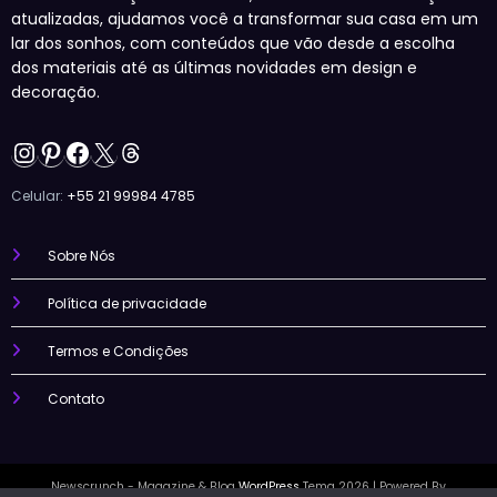
atualizadas, ajudamos você a transformar sua casa em um
lar dos sonhos, com conteúdos que vão desde a escolha
dos materiais até as últimas novidades em design e
decoração.
Instagram
Pinterest
Facebook
X
Threads
Celular:
+55 21 99984 4785
Sobre Nós
Política de privacidade
Termos e Condições
Contato
Newscrunch - Magazine & Blog
WordPress
Tema 2026 | Powered By