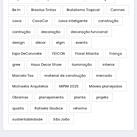
Be In
Brasilux Tintas
Brutalismo Tropical
Cannes
casa
CasaCor
casa inteligente
construção
contrução
decoração
decoração funcional
design
décor
elgin
evento
Expo DeConcrete
FEICON
Floral Atlanta
França
gree
Haus Decor Show
iluminação
interior
Marcelo Tas
material de construção
mercado
Michaelis Arquitetos
MIPIM 2025
Móveis planejados
Obramax
planejamento
planta
projeto
quarto
Rafaela Giudice
reforma
sustentabilidade
São João