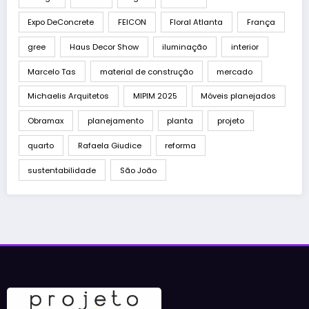
Expo DeConcrete
FEICON
Floral Atlanta
França
gree
Haus Decor Show
iluminação
interior
Marcelo Tas
material de construção
mercado
Michaelis Arquitetos
MIPIM 2025
Móveis planejados
Obramax
planejamento
planta
projeto
quarto
Rafaela Giudice
reforma
sustentabilidade
São João