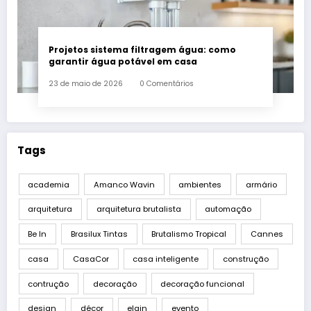
Projetos sistema filtragem água: como
garantir água potável em casa
23 de maio de 2026
0 Comentários
Tags
academia
Amanco Wavin
ambientes
armário
arquitetura
arquitetura brutalista
automação
Be In
Brasilux Tintas
Brutalismo Tropical
Cannes
casa
CasaCor
casa inteligente
construção
contrução
decoração
decoração funcional
design
décor
elgin
evento