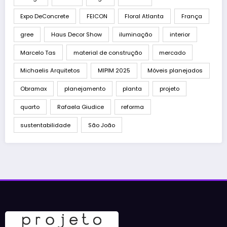
Expo DeConcrete
FEICON
Floral Atlanta
França
gree
Haus Decor Show
iluminação
interior
Marcelo Tas
material de construção
mercado
Michaelis Arquitetos
MIPIM 2025
Móveis planejados
Obramax
planejamento
planta
projeto
quarto
Rafaela Giudice
reforma
sustentabilidade
São João