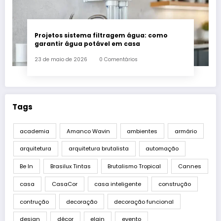
Projetos sistema filtragem água: como
garantir água potável em casa
23 de maio de 2026
0 Comentários
Tags
academia
Amanco Wavin
ambientes
armário
arquitetura
arquitetura brutalista
automação
Be In
Brasilux Tintas
Brutalismo Tropical
Cannes
casa
CasaCor
casa inteligente
construção
contrução
decoração
decoração funcional
design
décor
elgin
evento