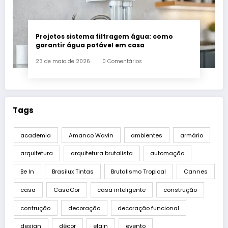
Projetos sistema filtragem água: como
garantir água potável em casa
23 de maio de 2026
0 Comentários
Tags
academia
Amanco Wavin
ambientes
armário
arquitetura
arquitetura brutalista
automação
Be In
Brasilux Tintas
Brutalismo Tropical
Cannes
casa
CasaCor
casa inteligente
construção
contrução
decoração
decoração funcional
design
décor
elgin
evento