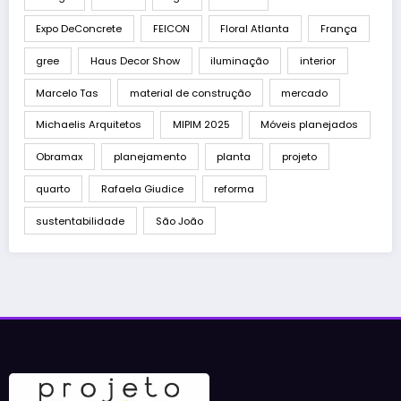
Expo DeConcrete
FEICON
Floral Atlanta
França
gree
Haus Decor Show
iluminação
interior
Marcelo Tas
material de construção
mercado
Michaelis Arquitetos
MIPIM 2025
Móveis planejados
Obramax
planejamento
planta
projeto
quarto
Rafaela Giudice
reforma
sustentabilidade
São João