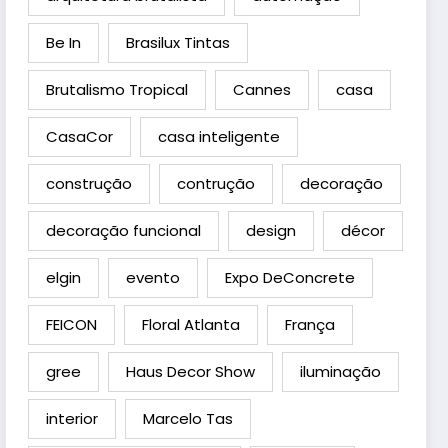
Be In
Brasilux Tintas
Brutalismo Tropical
Cannes
casa
CasaCor
casa inteligente
construção
contrução
decoração
decoração funcional
design
décor
elgin
evento
Expo DeConcrete
FEICON
Floral Atlanta
França
gree
Haus Decor Show
iluminação
interior
Marcelo Tas