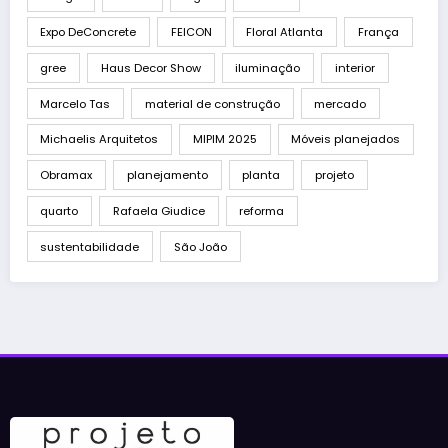
Expo DeConcrete
FEICON
Floral Atlanta
França
gree
Haus Decor Show
iluminação
interior
Marcelo Tas
material de construção
mercado
Michaelis Arquitetos
MIPIM 2025
Móveis planejados
Obramax
planejamento
planta
projeto
quarto
Rafaela Giudice
reforma
sustentabilidade
São João