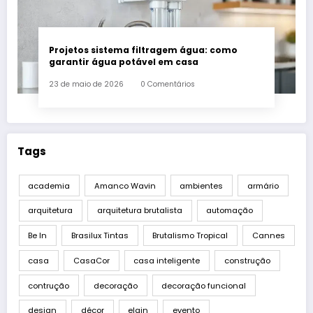
Projetos sistema filtragem água: como
garantir água potável em casa
23 de maio de 2026
0 Comentários
Tags
academia
Amanco Wavin
ambientes
armário
arquitetura
arquitetura brutalista
automação
Be In
Brasilux Tintas
Brutalismo Tropical
Cannes
casa
CasaCor
casa inteligente
construção
contrução
decoração
decoração funcional
design
décor
elgin
evento