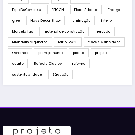
Expo DeConcrete
FEICON
Floral Atlanta
França
gree
Haus Decor Show
iluminação
interior
Marcelo Tas
material de construção
mercado
Michaelis Arquitetos
MIPIM 2025
Móveis planejados
Obramax
planejamento
planta
projeto
quarto
Rafaela Giudice
reforma
sustentabilidade
São João