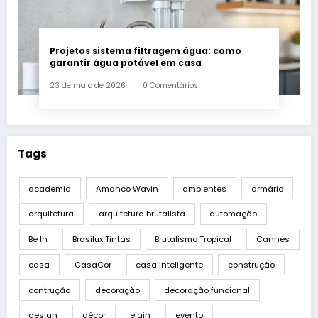
Projetos sistema filtragem água: como
garantir água potável em casa
23 de maio de 2026
0 Comentários
Tags
academia
Amanco Wavin
ambientes
armário
arquitetura
arquitetura brutalista
automação
Be In
Brasilux Tintas
Brutalismo Tropical
Cannes
casa
CasaCor
casa inteligente
construção
contrução
decoração
decoração funcional
design
décor
elgin
evento