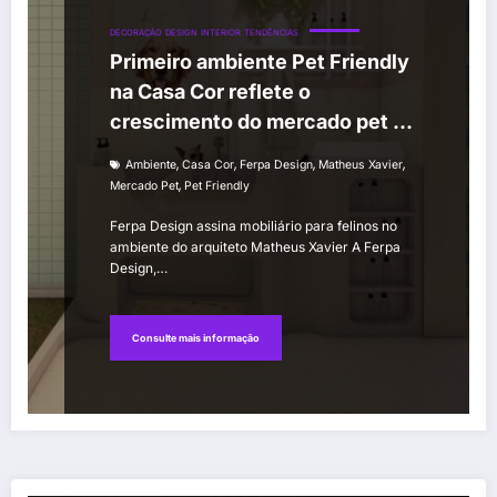
DECORAÇÃO
DESIGN
INTERIOR
TENDÊNCIAS
Primeiro ambiente Pet Friendly
na Casa Cor reflete o
crescimento do mercado pet no
Brasil
,
,
,
,
Ambiente
Casa Cor
Ferpa Design
Matheus Xavier
,
Mercado Pet
Pet Friendly
Ferpa Design assina mobiliário para felinos no
ambiente do arquiteto Matheus Xavier A Ferpa
Design,…
Consulte mais informação