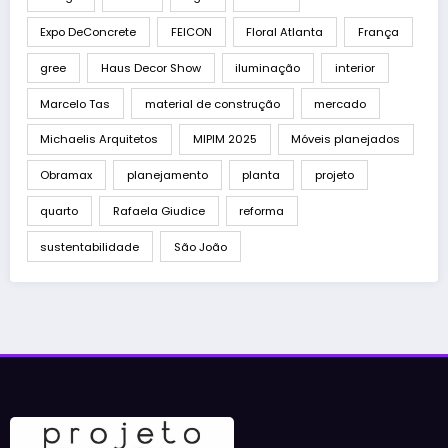
Expo DeConcrete
FEICON
Floral Atlanta
França
gree
Haus Decor Show
iluminação
interior
Marcelo Tas
material de construção
mercado
Michaelis Arquitetos
MIPIM 2025
Móveis planejados
Obramax
planejamento
planta
projeto
quarto
Rafaela Giudice
reforma
sustentabilidade
São João