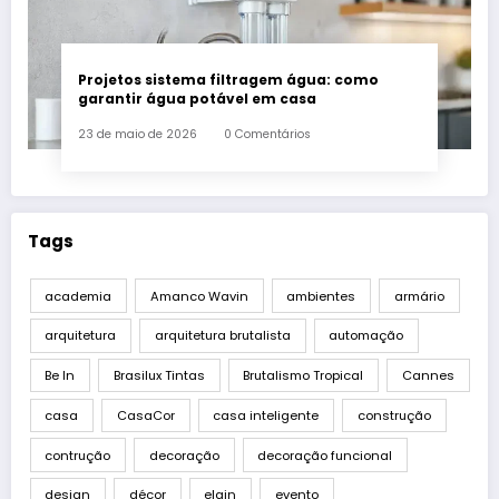
Projetos sistema filtragem água: como
garantir água potável em casa
23 de maio de 2026
0 Comentários
Tags
academia
Amanco Wavin
ambientes
armário
arquitetura
arquitetura brutalista
automação
Be In
Brasilux Tintas
Brutalismo Tropical
Cannes
casa
CasaCor
casa inteligente
construção
contrução
decoração
decoração funcional
design
décor
elgin
evento