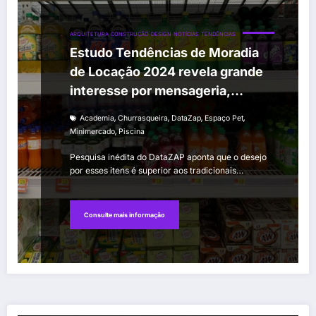
ARQUITETURA
CONSTRUÇÃO
DESIGN
NOTÍCIAS
TENDÊNCIAS
Estudo Tendências de Moradia
de Locação 2024 revela grande
interesse por mensageria,
minimercado e espaço pet nos
,
,
,
,
Academia
Churrasqueira
DataZap
Espaço Pet
imóveis
,
Minimercado
Piscina
Pesquisa inédita do DataZAP aponta que o desejo
por esses itens é superior aos tradicionais…
Consulte mais informação