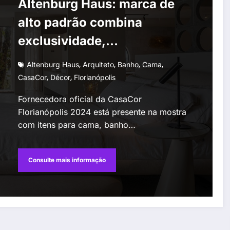
Altenburg Haus: marca de
alto padrão combina
exclusividade,
sustentabilidade e estilo em
,
,
,
,
Altenburg Haus
Arquiteto
Banho
Cama
produtos nobres
,
,
CasaCor
Décor
Florianópolis
Fornecedora oficial da CasaCor
Florianópolis 2024 está presente na mostra
com itens para cama, banho…
Consulte mais informação