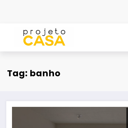
Pular
para
o
conteúdo
Tag: banho