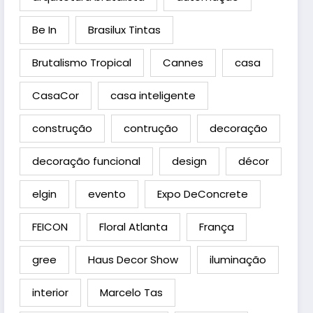
Be In
Brasilux Tintas
Brutalismo Tropical
Cannes
casa
CasaCor
casa inteligente
construção
contrução
decoração
decoração funcional
design
décor
elgin
evento
Expo DeConcrete
FEICON
Floral Atlanta
França
gree
Haus Decor Show
iluminação
interior
Marcelo Tas