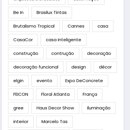
Be In
Brasilux Tintas
Brutalismo Tropical
Cannes
casa
CasaCor
casa inteligente
construção
contrução
decoração
decoração funcional
design
décor
elgin
evento
Expo DeConcrete
FEICON
Floral Atlanta
França
gree
Haus Decor Show
iluminação
interior
Marcelo Tas