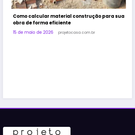
ução para sua
br
Ideias espelho ampliar sala: transfo
espaço com estilo
11 de maio de 2026
projetocasa.com.br