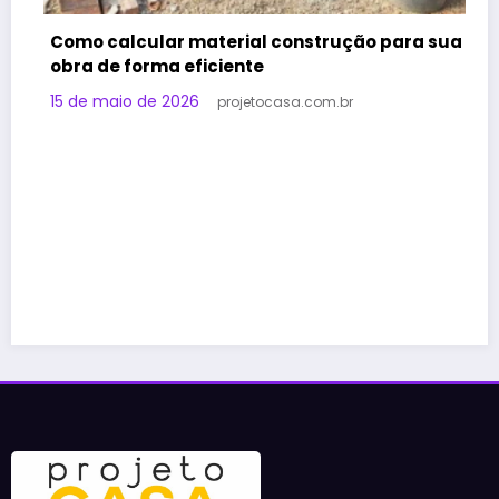
construção para sua
asa.com.br
Ideias espelho ampliar sala: 
espaço com estilo
11 de maio de 2026
projetocasa.co