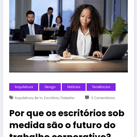
Arquitetura
Design
Notícias
Tendências
,
,
,
Arquitetura
Be In
Escritório
Trabalho
0 Comentários
Por que os escritórios sob
medida são o futuro do
trabalho corporativo?