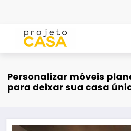
Pular
para
o
conteúdo
Personalizar móveis plan
para deixar sua casa úni