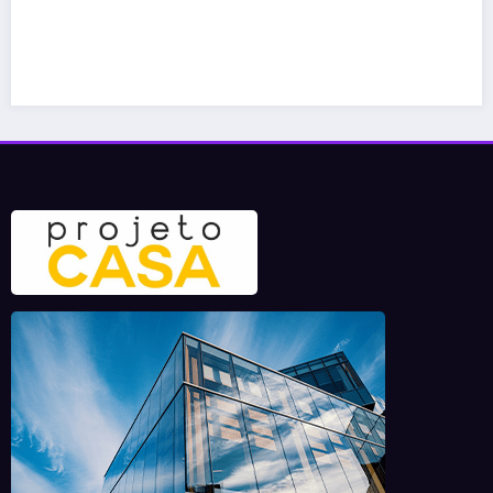
espaço com estilo
11 de maio de 2026
projetocasa.com.br