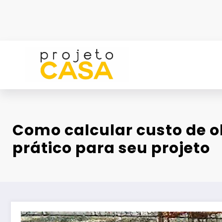
Pular
para
o
conteúdo
Como calcular custo de o
prático para seu projeto