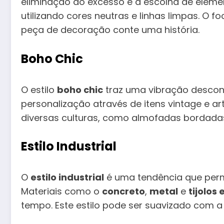
eliminação do excesso e a escolha de eleme
utilizando cores neutras e linhas limpas. O f
peça de decoração conte uma história.
Boho Chic
O estilo
boho chic
traz uma vibração descont
personalização através de itens vintage e ar
diversas culturas, como almofadas bordadas,
Estilo Industrial
O
estilo industrial
é uma tendência que perma
Materiais como o
concreto
,
metal
e
tijolos
tempo. Este estilo pode ser suavizado com a