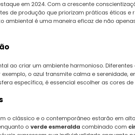
taque em 2024. Com a crescente conscientização
tes de produção que priorizam práticas éticas e r
cto ambiental é uma maneira eficaz de não apen
ção
al ao criar um ambiente harmonioso. Diferentes
 exemplo, o azul transmite calma e serenidade, 
fera específica, é essencial escolher as cores d
s
am o clássico e o contemporâneo estarão em al
 enquanto o
verde esmeralda
combinado com
ci