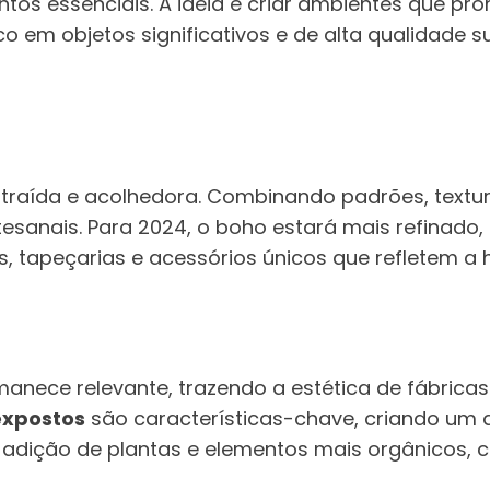
ntos essenciais. A ideia é criar ambientes que p
oco em objetos significativos e de alta qualidade 
raída e acolhedora. Combinando padrões, texturas
tesanais. Para 2024, o boho estará mais refinado
 tapeçarias e acessórios únicos que refletem a h
nece relevante, trazendo a estética de fábricas 
 expostos
são características-chave, criando um
 adição de plantas e elementos mais orgânicos, cr