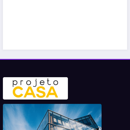
Ideias espelho ampliar sala: t
espaço com estilo
11 de maio de 2026
projetocasa.com.