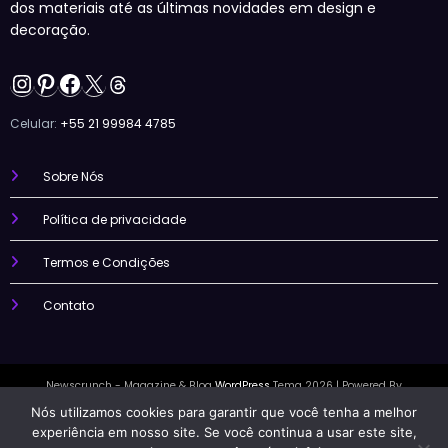
dos materiais até as últimas novidades em design e
decoração.
Instagram
Pinterest
Facebook
X
Threads
Celular:
+55 21 99984 4785
Sobre Nós
Política de privacidade
Termos e Condições
Contato
Newscrunch - Magazine & Blog
WordPress
Tema 2026 | Powered By
SpiceThemes
Nós utilizamos cookies para garantir que você tenha a melhor
experiência em nosso site. Se você continua a usar este site,