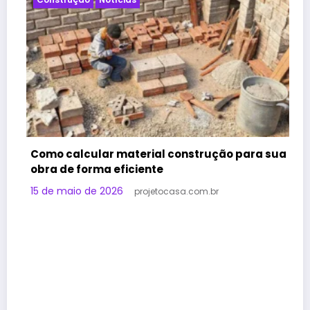
 construção para sua
casa.com.br
Ideias espelho ampliar sala:
espaço com estilo
11 de maio de 2026
projetocasa.c